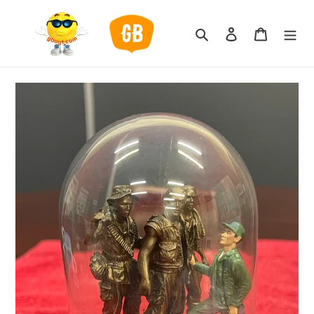
跳
到
搜索
登录
购物车
内
容