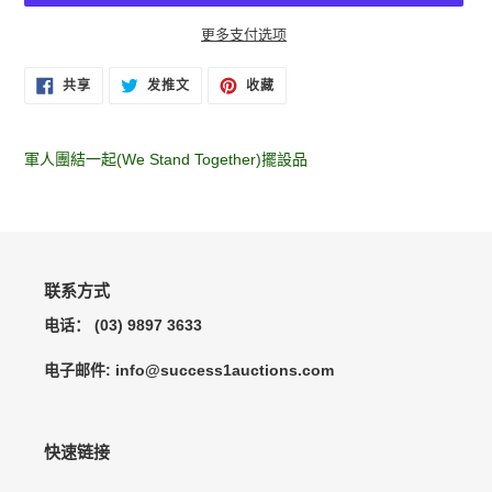
更多支付选项
将
在
在
固
共享
发推文
收藏
FACEBOOK
TWITTER
定
产
上
上
在
品
共
发
PINTEREST
享
推
上
添
文
軍人團結一起(We Stand Together)擺設品
加
到
您
的
购
物
联系方式
车
电话： (03) 9897 3633
电子邮件: info@success1auctions.com
快速链接