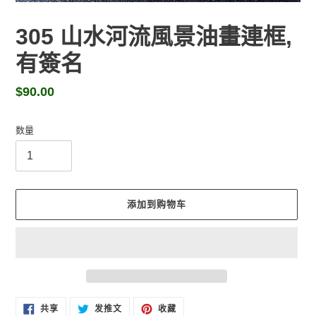
305 山水河流風景油畫連框,
有簽名
常
$90.00
规
价
数量
格
添加到购物车
将
在
在
固
共享
发推文
收藏
FACEBOOK
TWITTER
定