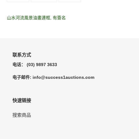
产
上
上
在
品
共
发
PINTEREST
享
推
上
添
文
山水河流風景油畫連框, 有簽名
加
到
您
的
购
物
联系方式
车
电话： (03) 9897 3633
电子邮件: info@success1auctions.com
快速链接
搜索商品