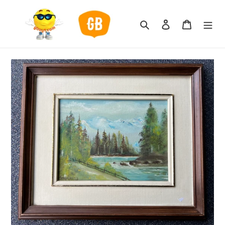
跳
到
搜索
登录
购物车
内
容