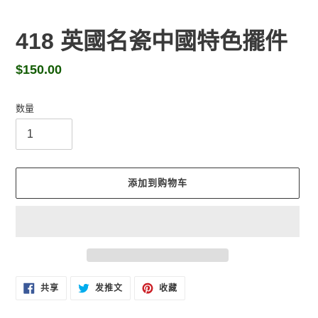
418 英國名瓷中國特色擺件
常
$150.00
规
价
数量
格
添加到购物车
将
在
在
固
共享
发推文
收藏
FACEBOOK
TWITTER
定
产
上
上
在
品
共
发
PINTEREST