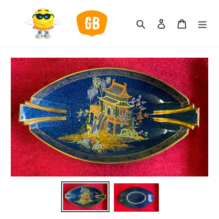
跳
到
搜索
登录
购物车
内
容