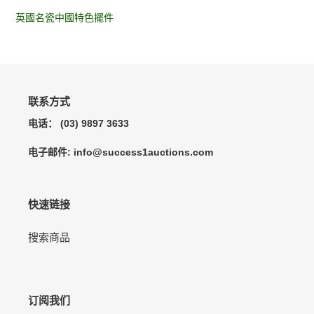
享
推
上
添
文
英國名瓷中國特色擺件
加
到
您
的
购
物
联系方式
车
电话： (03) 9897 3633
电子邮件: info@success1auctions.com
快速链接
搜索商品
订阅我们