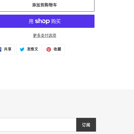
添加到购物车
更多支付选项
在
在
固
共享
发推文
收藏
FACEBOOK
TWITTER
定
上
上
在
共
发
PINTEREST
享
推
上
文
订阅