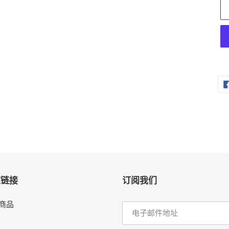
将
产
品
添
加
到
您
的
购
速链接
订阅我们
物
车
商品