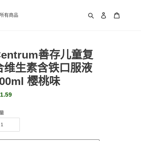
搜索
登录
购物车
所有商品
Centrum善存儿童复
合维生素含铁口服液
200ml 樱桃味
1.59
量