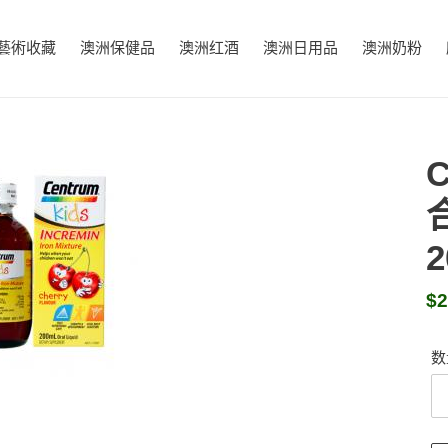
藝術收藏
澳洲保健品
澳洲红酒
澳洲日用品
澳洲奶粉
常
$2
规
价
数
格