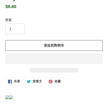
常
$9.60
规
价
数量
格
添加到购物车
将
在
在
固
共享
发推文
收藏
FACEBOOK
TWITTER
定
产
上
上
在
品
共
发
PINTEREST
享
推
上
添
文
加
到