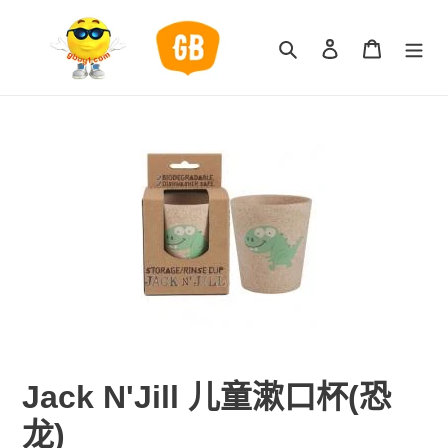
跳
到
搜索
登录
购物车
内
容
Jack N'Jill 儿童漱口杯(恐
龙)