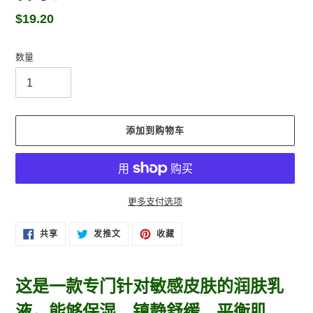
常
$19.20
规
价
数量
格
添加到购物车
更多支付选项
将
在
在
固
共享
发推文
收藏
FACEBOOK
TWITTER
定
产
上
上
在
品
共
发
PINTEREST
享
推
上
添
文
这是一款专门针对敏感皮肤的润肤乳
加
到
液，能够保湿、镇静舒缓、平衡肌