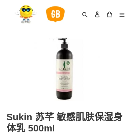
跳
到
搜索
登录
购物车
内
容
Sukin 苏芊 敏感肌肤保湿身
体乳 500ml