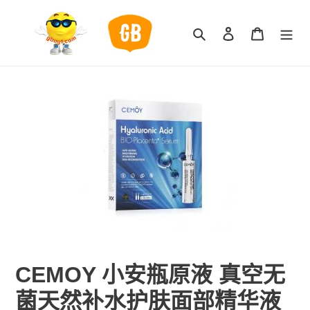
跳
到
搜索
登录
购物车
内
容
CEMOY 小安瓶原液 真空无
菌天然补水护肤面部精华液