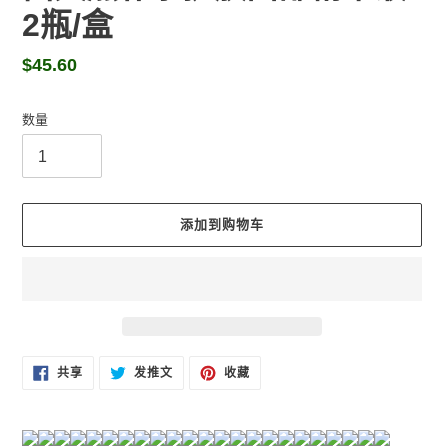
2瓶/盒
常
$45.60
规
价
数量
格
添加到购物车
将
在
在
固
共享
发推文
收藏
FACEBOOK
TWITTER
定
产
上
上
在
品
共
发
PINTEREST
享
推
上
添
文