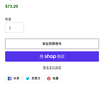
常
$73.20
规
价
数量
格
添加到购物车
更多支付选项
将
在
在
固
共享
发推文
收藏
FACEBOOK
TWITTER
定
产
上
上
在
品
共
发
PINTEREST
享
推
上
添
文
加
到