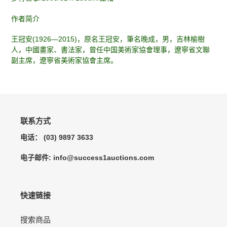
加
到
作者简介
您
的
王冠安(1926—2015)，原名王冠安，筆名晚成，男，吉林榆樹
购
人，中國畫家、書法家，曾任中国美術家協會理事，遼寧省文聯
物
副主席，遼寧省美術家協會主席。
车
联系方式
电话： (03) 9897 3633
电子邮件: info@success1auctions.com
快速链接
搜索商品