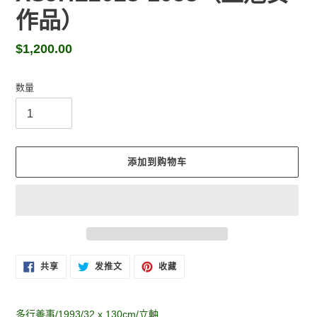
作品）
常
$1,200.00
规
价
数量
格
添加到购物车
将
在
在
固
共享
发推文
收藏
FACEBOOK
TWITTER
定
产
上
上
在
品
共
发
PINTEREST
享
推
上
添
文
多行善事/1993/32 x 130cm/立軸